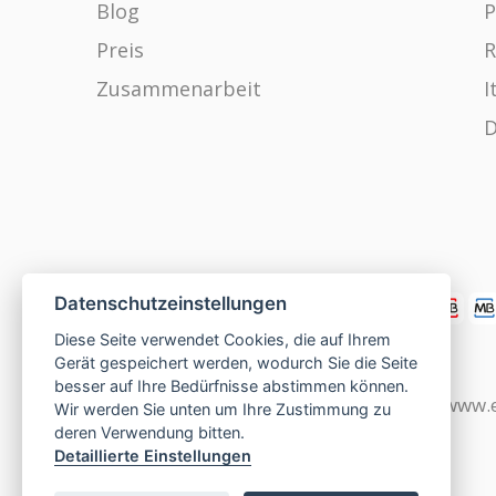
Blog
P
Preis
R
Zusammenarbeit
I
D
Datenschutzeinstellungen
Diese Seite verwendet Cookies, die auf Ihrem
Gerät gespeichert werden, wodurch Sie die Seite
besser auf Ihre Bedürfnisse abstimmen können.
www.czech-single-women.com
|
www.e
Wir werden Sie unten um Ihre Zustimmung zu
deren Verwendung bitten.
Detaillierte Einstellungen