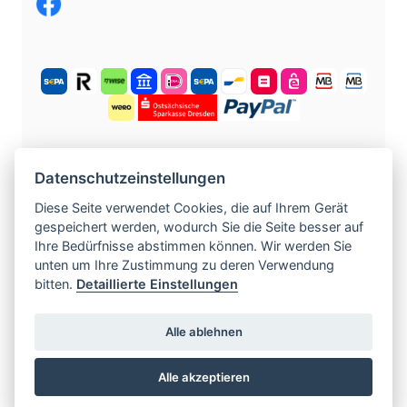
KOSTENLOS ANMELDEN
Datenschutzeinstellungen
Diese Seite verwendet Cookies, die auf Ihrem Gerät
gespeichert werden, wodurch Sie die Seite besser auf
©
2004 -
2026
tschechische-traumfrauen.de
.
Ihre Bedürfnisse abstimmen können. Wir werden Sie
Alle Rechte vorbehalten.
unten um Ihre Zustimmung zu deren Verwendung
bitten.
Detaillierte Einstellungen
www.czech-single-women.com
|
Alle ablehnen
www.europska-zoznamka.sk
|
www.evropska-
seznamka.cz
|
www.loveineurope.eu
|
Alle akzeptieren
www.stavdum.cz