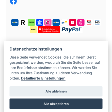
KOSTENLOS ANMELDEN
Datenschutzeinstellungen
Diese Seite verwendet Cookies, die auf Ihrem Gerät
gespeichert werden, wodurch Sie die Seite besser auf
©
2004 -
2026
tschechische-traumfrauen.de
.
Ihre Bedürfnisse abstimmen können. Wir werden Sie
Alle Rechte vorbehalten.
unten um Ihre Zustimmung zu deren Verwendung
bitten.
Detaillierte Einstellungen
www.czech-single-women.com
|
Alle ablehnen
www.europska-zoznamka.sk
|
www.evropska-
seznamka.cz
|
www.loveineurope.eu
|
Alle akzeptieren
www.stavdum.cz