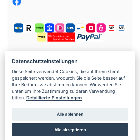
KOSTENLOS ANMELDEN
Datenschutzeinstellungen
Diese Seite verwendet Cookies, die auf Ihrem Gerät
gespeichert werden, wodurch Sie die Seite besser auf
©
2004 -
2026
tschechische-traumfrauen.de
.
Ihre Bedürfnisse abstimmen können. Wir werden Sie
Alle Rechte vorbehalten.
unten um Ihre Zustimmung zu deren Verwendung
bitten.
Detaillierte Einstellungen
www.czech-single-women.com
|
Alle ablehnen
www.europska-zoznamka.sk
|
www.evropska-
seznamka.cz
|
www.loveineurope.eu
|
Alle akzeptieren
www.stavdum.cz