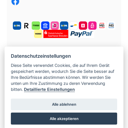
KOSTENLOS ANMELDEN
Datenschutzeinstellungen
Diese Seite verwendet Cookies, die auf Ihrem Gerät
gespeichert werden, wodurch Sie die Seite besser auf
©
2004 -
2026
tschechische-traumfrauen.de
.
Ihre Bedürfnisse abstimmen können. Wir werden Sie
Alle Rechte vorbehalten.
unten um Ihre Zustimmung zu deren Verwendung
bitten.
Detaillierte Einstellungen
www.czech-single-women.com
|
Alle ablehnen
www.europska-zoznamka.sk
|
www.evropska-
seznamka.cz
|
www.loveineurope.eu
|
Alle akzeptieren
www.stavdum.cz