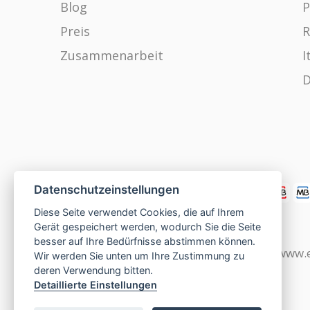
Blog
P
Preis
R
Zusammenarbeit
I
D
Datenschutzeinstellungen
Diese Seite verwendet Cookies, die auf Ihrem
Gerät gespeichert werden, wodurch Sie die Seite
besser auf Ihre Bedürfnisse abstimmen können.
www.czech-single-women.com
|
www.e
Wir werden Sie unten um Ihre Zustimmung zu
deren Verwendung bitten.
Detaillierte Einstellungen