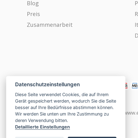
Blog
P
Preis
R
Zusammenarbeit
I
D
Datenschutzeinstellungen
Diese Seite verwendet Cookies, die auf Ihrem
Gerät gespeichert werden, wodurch Sie die Seite
besser auf Ihre Bedürfnisse abstimmen können.
www.czech-single-women.com
|
www.e
Wir werden Sie unten um Ihre Zustimmung zu
deren Verwendung bitten.
Detaillierte Einstellungen