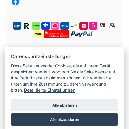
KOSTENLOS ANMELDEN
Datenschutzeinstellungen
Diese Seite verwendet Cookies, die auf Ihrem Gerät
gespeichert werden, wodurch Sie die Seite besser auf
©
2004 -
2026
tschechische-traumfrauen.de
.
Ihre Bedürfnisse abstimmen können. Wir werden Sie
Alle Rechte vorbehalten.
unten um Ihre Zustimmung zu deren Verwendung
bitten.
Detaillierte Einstellungen
www.czech-single-women.com
|
Alle ablehnen
www.europska-zoznamka.sk
|
www.evropska-
seznamka.cz
|
www.loveineurope.eu
|
Alle akzeptieren
www.stavdum.cz