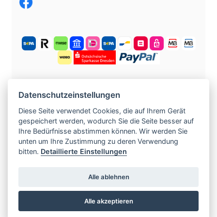
KOSTENLOS ANMELDEN
Datenschutzeinstellungen
Diese Seite verwendet Cookies, die auf Ihrem Gerät
gespeichert werden, wodurch Sie die Seite besser auf
©
2004 -
2026
tschechische-traumfrauen.de
.
Ihre Bedürfnisse abstimmen können. Wir werden Sie
Alle Rechte vorbehalten.
unten um Ihre Zustimmung zu deren Verwendung
bitten.
Detaillierte Einstellungen
www.czech-single-women.com
|
Alle ablehnen
www.europska-zoznamka.sk
|
www.evropska-
seznamka.cz
|
www.loveineurope.eu
|
Alle akzeptieren
www.stavdum.cz