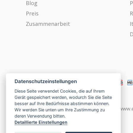
Blog
P
Preis
R
Zusammenarbeit
I
D
Datenschutzeinstellungen
Diese Seite verwendet Cookies, die auf Ihrem
Gerät gespeichert werden, wodurch Sie die Seite
besser auf Ihre Bedürfnisse abstimmen können.
www.czech-single-women.com
|
www.e
Wir werden Sie unten um Ihre Zustimmung zu
deren Verwendung bitten.
Detaillierte Einstellungen