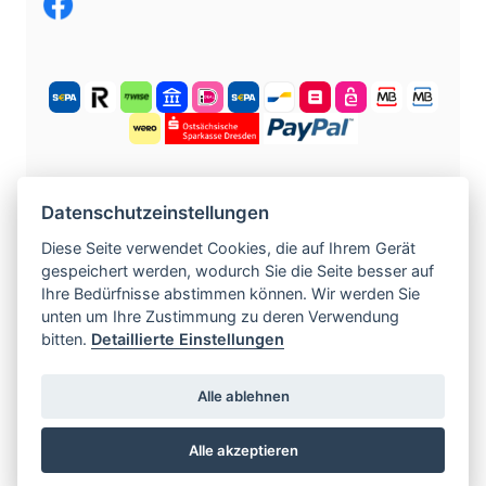
KOSTENLOS ANMELDEN
Datenschutzeinstellungen
Diese Seite verwendet Cookies, die auf Ihrem Gerät
gespeichert werden, wodurch Sie die Seite besser auf
©
2004 -
2026
tschechische-traumfrauen.de
.
Ihre Bedürfnisse abstimmen können. Wir werden Sie
Alle Rechte vorbehalten.
unten um Ihre Zustimmung zu deren Verwendung
bitten.
Detaillierte Einstellungen
www.czech-single-women.com
|
Alle ablehnen
www.europska-zoznamka.sk
|
www.evropska-
seznamka.cz
|
www.loveineurope.eu
|
Alle akzeptieren
www.stavdum.cz