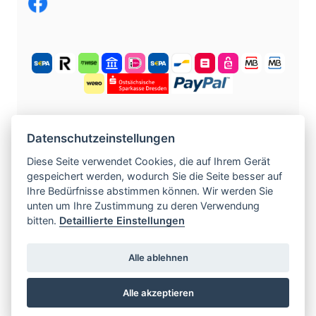
KOSTENLOS ANMELDEN
Datenschutzeinstellungen
Diese Seite verwendet Cookies, die auf Ihrem Gerät
gespeichert werden, wodurch Sie die Seite besser auf
©
2004 -
2026
tschechische-traumfrauen.de
.
Ihre Bedürfnisse abstimmen können. Wir werden Sie
Alle Rechte vorbehalten.
unten um Ihre Zustimmung zu deren Verwendung
bitten.
Detaillierte Einstellungen
www.czech-single-women.com
|
Alle ablehnen
www.europska-zoznamka.sk
|
www.evropska-
seznamka.cz
|
www.loveineurope.eu
|
Alle akzeptieren
www.stavdum.cz