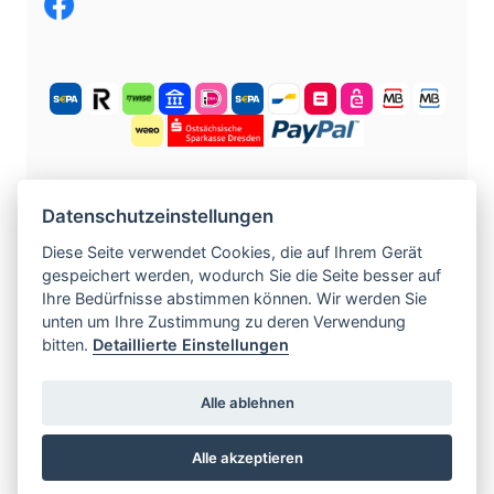
KOSTENLOS ANMELDEN
Datenschutzeinstellungen
Diese Seite verwendet Cookies, die auf Ihrem Gerät
gespeichert werden, wodurch Sie die Seite besser auf
©
2004 -
2026
tschechische-traumfrauen.de
.
Ihre Bedürfnisse abstimmen können. Wir werden Sie
Alle Rechte vorbehalten.
unten um Ihre Zustimmung zu deren Verwendung
bitten.
Detaillierte Einstellungen
www.czech-single-women.com
|
Alle ablehnen
www.europska-zoznamka.sk
|
www.evropska-
seznamka.cz
|
www.loveineurope.eu
|
Alle akzeptieren
www.stavdum.cz