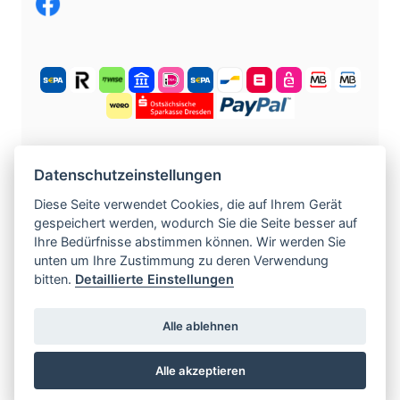
KOSTENLOS ANMELDEN
Datenschutzeinstellungen
Diese Seite verwendet Cookies, die auf Ihrem Gerät
gespeichert werden, wodurch Sie die Seite besser auf
©
2004 -
2026
tschechische-traumfrauen.de
.
Ihre Bedürfnisse abstimmen können. Wir werden Sie
Alle Rechte vorbehalten.
unten um Ihre Zustimmung zu deren Verwendung
bitten.
Detaillierte Einstellungen
www.czech-single-women.com
|
Alle ablehnen
www.europska-zoznamka.sk
|
www.evropska-
seznamka.cz
|
www.loveineurope.eu
|
Alle akzeptieren
www.stavdum.cz