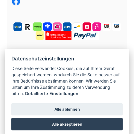
KOSTENLOS ANMELDEN
Datenschutzeinstellungen
Diese Seite verwendet Cookies, die auf Ihrem Gerät
gespeichert werden, wodurch Sie die Seite besser auf
©
2004 -
2026
tschechische-traumfrauen.de
.
Ihre Bedürfnisse abstimmen können. Wir werden Sie
Alle Rechte vorbehalten.
unten um Ihre Zustimmung zu deren Verwendung
bitten.
Detaillierte Einstellungen
www.czech-single-women.com
|
Alle ablehnen
www.europska-zoznamka.sk
|
www.evropska-
seznamka.cz
|
www.loveineurope.eu
|
Alle akzeptieren
www.stavdum.cz