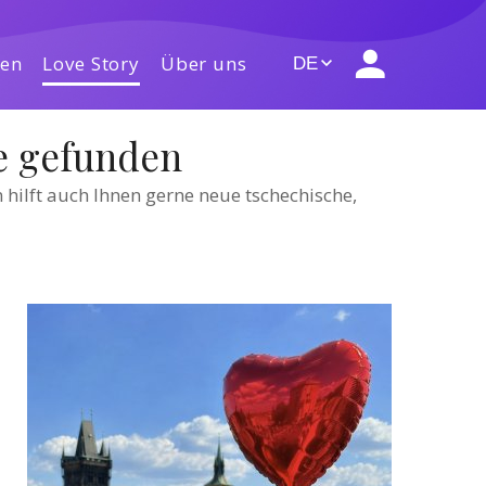
gen
Love Story
Über uns
DE
be gefunden
hilft auch Ihnen gerne neue tschechische,