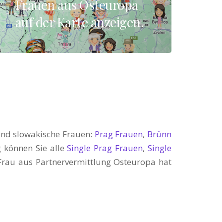
Frauen aus Osteuropa
auf der Karte anzeigen.
 und slowakische Frauen:
Prag Frauen
,
Brünn
 können Sie alle
Single Prag Frauen
,
Single
 Frau aus Partnervermittlung Osteuropa hat