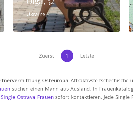
Olga, 52
Ukraine
Zuerst
1
Letzte
rtnervermittlung Osteuropa
. Attraktivste tschechische
auen
suchen einen Mann aus Ausland. In Frauenkatalog
d
Single Ostrava Frauen
sofort kontaktieren. Jede Single