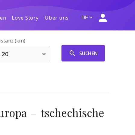
gen
Love Story
Über uns
DE
istanz (km)
SUCHEN
20
uropa – tschechische