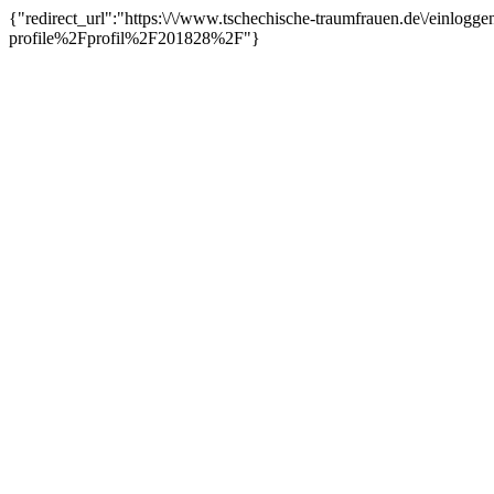
{"redirect_url":"https:\/\/www.tschechische-traumfrauen.de\/einl
profile%2Fprofil%2F201828%2F"}