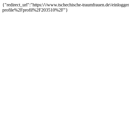
{"redirect_url":"https:\/\/www.tschechische-traumfrauen.de\/einl
profile%2Fprofil%2F203510%2F"}