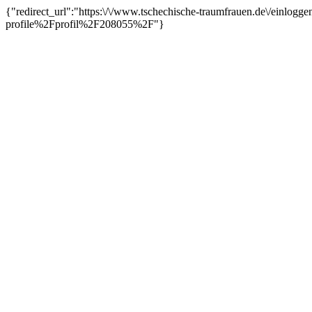
{"redirect_url":"https:\/\/www.tschechische-traumfrauen.de\/einl
profile%2Fprofil%2F208055%2F"}