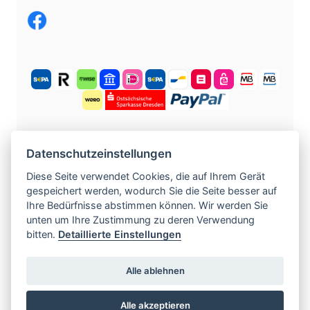
KOSTENLOS ANMELDEN
Datenschutzeinstellungen
Diese Seite verwendet Cookies, die auf Ihrem Gerät
gespeichert werden, wodurch Sie die Seite besser auf
©
2004 -
2026
tschechische-traumfrauen.de
.
Ihre Bedürfnisse abstimmen können. Wir werden Sie
Alle Rechte vorbehalten.
unten um Ihre Zustimmung zu deren Verwendung
bitten.
Detaillierte Einstellungen
www.czech-single-women.com
|
www.europska-zoznamka.sk
|
www.evropska-
Alle ablehnen
seznamka.cz
|
www.loveineurope.eu
|
Alle akzeptieren