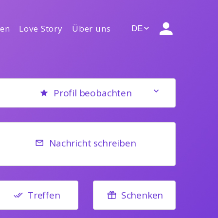
gen
Love Story
Über uns
DE
Profil beobachten
Nachricht schreiben
Treffen
Schenken