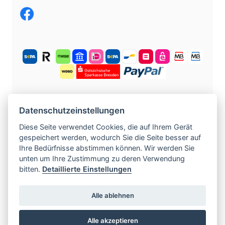
KOSTENLOS ANMELDEN
Datenschutzeinstellungen
Diese Seite verwendet Cookies, die auf Ihrem Gerät
gespeichert werden, wodurch Sie die Seite besser auf
©
2004 -
2026
tschechische-traumfrauen.de
.
Ihre Bedürfnisse abstimmen können. Wir werden Sie
Alle Rechte vorbehalten.
unten um Ihre Zustimmung zu deren Verwendung
bitten.
Detaillierte Einstellungen
www.czech-single-women.com
|
www.europska-zoznamka.sk
|
www.evropska-
Alle ablehnen
seznamka.cz
|
www.loveineurope.eu
|
Alle akzeptieren