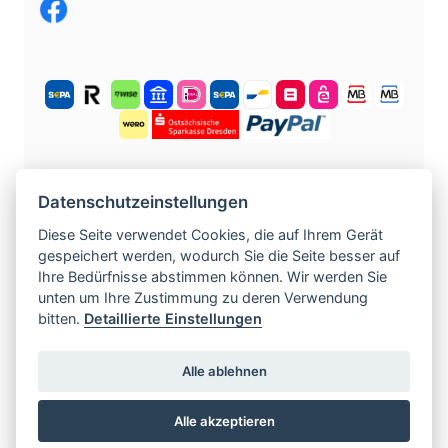
KOSTENLOS ANMELDEN
Datenschutzeinstellungen
Diese Seite verwendet Cookies, die auf Ihrem Gerät
gespeichert werden, wodurch Sie die Seite besser auf
©
2004 -
2026
tschechische-traumfrauen.de
.
Ihre Bedürfnisse abstimmen können. Wir werden Sie
Alle Rechte vorbehalten.
unten um Ihre Zustimmung zu deren Verwendung
bitten.
Detaillierte Einstellungen
www.czech-single-women.com
|
www.europska-zoznamka.sk
|
www.evropska-
Alle ablehnen
seznamka.cz
|
www.loveineurope.eu
|
Alle akzeptieren
www.stavdum.cz