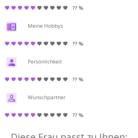
?? %
Meine Hobbys
?? %
Persönlichkeit
?? %
Wunschpartner
?? %
Diese Frau passt zu Ihnen: