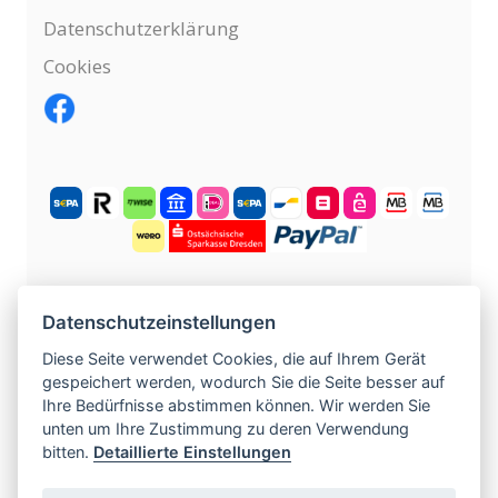
Datenschutzerklärung
Cookies
KOSTENLOS ANMELDEN
Datenschutzeinstellungen
Diese Seite verwendet Cookies, die auf Ihrem Gerät
gespeichert werden, wodurch Sie die Seite besser auf
©
2004 -
2026
tschechische-traumfrauen.de
.
Ihre Bedürfnisse abstimmen können. Wir werden Sie
Alle Rechte vorbehalten.
unten um Ihre Zustimmung zu deren Verwendung
bitten.
Detaillierte Einstellungen
www.czech-single-women.com
|