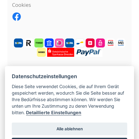
Cookies
KOSTENLOS ANMELDEN
Datenschutzeinstellungen
Diese Seite verwendet Cookies, die auf Ihrem Gerät
gespeichert werden, wodurch Sie die Seite besser auf
©
2004 -
2026
tschechische-traumfrauen.de
.
Ihre Bedürfnisse abstimmen können. Wir werden Sie
Alle Rechte vorbehalten.
unten um Ihre Zustimmung zu deren Verwendung
bitten.
Detaillierte Einstellungen
www.czech-single-women.com
|
www.europska-zoznamka.sk
|
www.evropska-
Alle ablehnen
seznamka.cz
|
www.loveineurope.eu
|