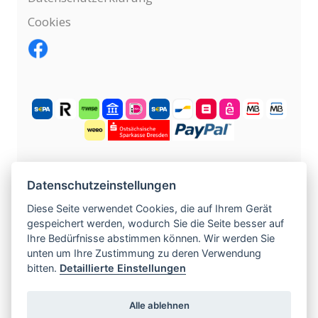
Cookies
KOSTENLOS ANMELDEN
Datenschutzeinstellungen
Diese Seite verwendet Cookies, die auf Ihrem Gerät
gespeichert werden, wodurch Sie die Seite besser auf
©
2004 -
2026
tschechische-traumfrauen.de
.
Ihre Bedürfnisse abstimmen können. Wir werden Sie
Alle Rechte vorbehalten.
unten um Ihre Zustimmung zu deren Verwendung
bitten.
Detaillierte Einstellungen
www.czech-single-women.com
|
www.europska-zoznamka.sk
|
www.evropska-
Alle ablehnen