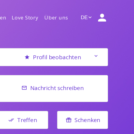
gen
Love Story
Über uns
DE
Profil beobachten
Nachricht schreiben
Treffen
Schenken