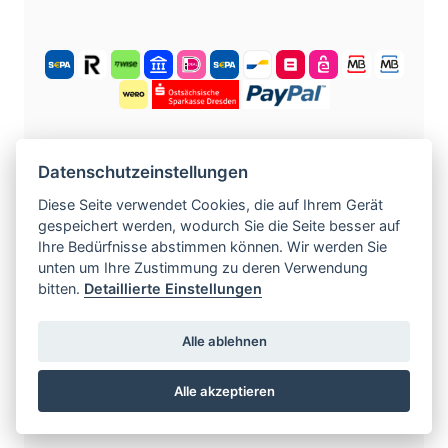
KOSTENLOS ANMELDEN
Datenschutzeinstellungen
Diese Seite verwendet Cookies, die auf Ihrem Gerät
gespeichert werden, wodurch Sie die Seite besser auf
©
2004 -
2026
tschechische-traumfrauen.de
.
Ihre Bedürfnisse abstimmen können. Wir werden Sie
Alle Rechte vorbehalten.
unten um Ihre Zustimmung zu deren Verwendung
bitten.
Detaillierte Einstellungen
www.czech-single-women.com
|
www.europska-zoznamka.sk
|
www.evropska-
Alle ablehnen
seznamka.cz
|
www.loveineurope.eu
|
Alle akzeptieren
www.stavdum.cz