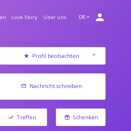
gen
Love Story
Über uns
DE
Profil beobachten
Nachricht schreiben
Treffen
Schenken