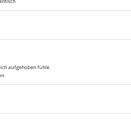
mantisch
mich aufgehoben fühle.
en.