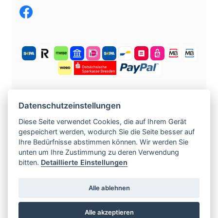
KOSTENLOS ANMELDEN
Datenschutzeinstellungen
Diese Seite verwendet Cookies, die auf Ihrem Gerät
gespeichert werden, wodurch Sie die Seite besser auf
©
2004 -
2026
tschechische-traumfrauen.de
.
Ihre Bedürfnisse abstimmen können. Wir werden Sie
Alle Rechte vorbehalten.
unten um Ihre Zustimmung zu deren Verwendung
bitten.
Detaillierte Einstellungen
www.czech-single-women.com
|
www.europska-zoznamka.sk
|
www.evropska-
Alle ablehnen
seznamka.cz
|
www.loveineurope.eu
|
Alle akzeptieren
www.stavdum.cz