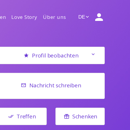
gen
Love Story
Über uns
DE
Profil beobachten
Nachricht schreiben
Treffen
Schenken