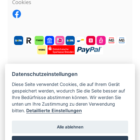
Cookies
KOSTENLOS ANMELDEN
Datenschutzeinstellungen
Diese Seite verwendet Cookies, die auf Ihrem Gerät
gespeichert werden, wodurch Sie die Seite besser auf
©
2004 -
2026
tschechische-traumfrauen.de
.
Ihre Bedürfnisse abstimmen können. Wir werden Sie
Alle Rechte vorbehalten.
unten um Ihre Zustimmung zu deren Verwendung
bitten.
Detaillierte Einstellungen
www.czech-single-women.com
|
www.europska-zoznamka.sk
|
www.evropska-
Alle ablehnen
seznamka.cz
|
www.loveineurope.eu
|