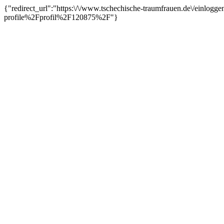
{"redirect_url":"https:\/\/www.tschechische-traumfrauen.de\/einl
profile%2Fprofil%2F120875%2F"}