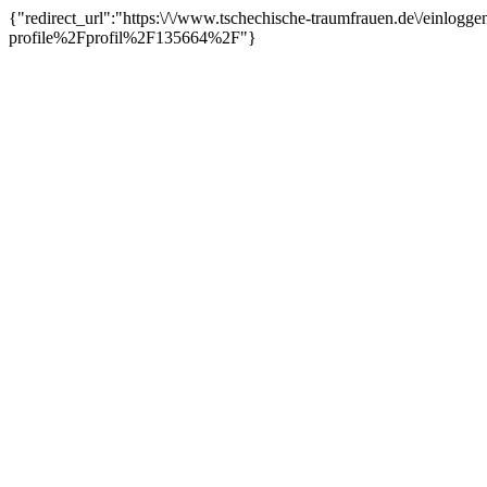
{"redirect_url":"https:\/\/www.tschechische-traumfrauen.de\/einl
profile%2Fprofil%2F135664%2F"}