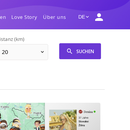
gen
Love Story
Über uns
DE
istanz (km)
SUCHEN
20