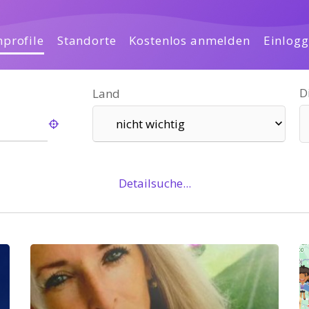
profile
Standorte
Kostenlos anmelden
Einlog
D
Land
nicht wichtig
Detailsuche...