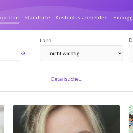
profile
Standorte
Kostenlos anmelden
Einlog
D
Land
nicht wichtig
Detailsuche...