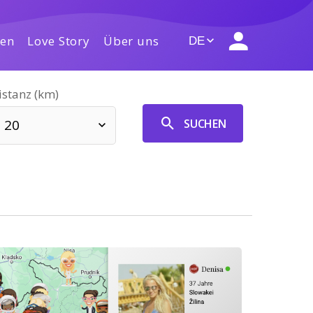
gen
Love Story
Über uns
DE
istanz (km)
SUCHEN
20