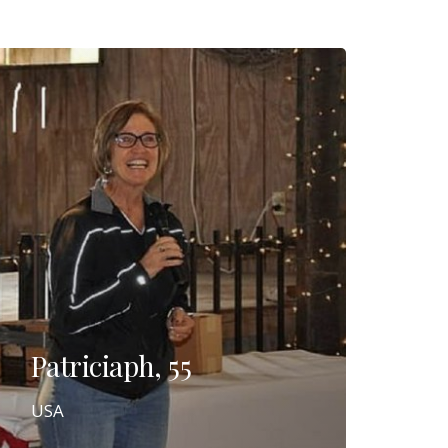
Patriciaph, 55
USA